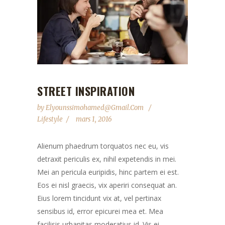
STREET INSPIRATION
by
Elyounssimohamed@gmail.com
Lifestyle
mars 1, 2016
Alienum phaedrum torquatos nec eu, vis
detraxit periculis ex, nihil expetendis in mei.
Mei an pericula euripidis, hinc partem ei est.
Eos ei nisl graecis, vix aperiri consequat an.
Eius lorem tincidunt vix at, vel pertinax
sensibus id, error epicurei mea et. Mea
facilisis urbanitas moderatius id. Vis ei