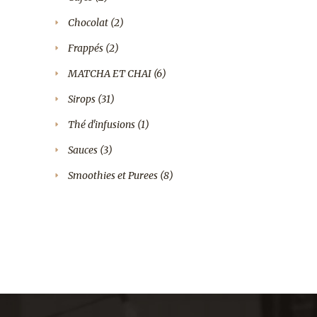
produits
2
Chocolat
2
produits
2
Frappés
2
produits
6
MATCHA ET CHAI
6
produits
31
Sirops
31
produits
1
Thé d'infusions
1
produit
3
Sauces
3
produits
8
Smoothies et Purees
8
produits