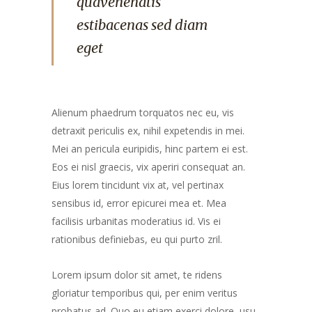
quavenenatis
estibacenas sed diam
eget
Alienum phaedrum torquatos nec eu, vis
detraxit periculis ex, nihil expetendis in mei.
Mei an pericula euripidis, hinc partem ei est.
Eos ei nisl graecis, vix aperiri consequat an.
Eius lorem tincidunt vix at, vel pertinax
sensibus id, error epicurei mea et. Mea
facilisis urbanitas moderatius id. Vis ei
rationibus definiebas, eu qui purto zril.
Lorem ipsum dolor sit amet, te ridens
gloriatur temporibus qui, per enim veritus
probatus ad. Quo eu etiam exerci dolore, usu