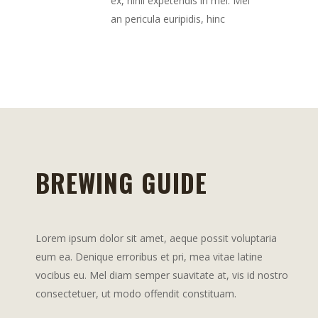
ex, nihil expetendis in mei. Mei
an pericula euripidis, hinc
BREWING GUIDE
Lorem ipsum dolor sit amet, aeque possit voluptaria
eum ea. Denique erroribus et pri, mea vitae latine
vocibus eu. Mel diam semper suavitate at, vis id nostro
consectetuer, ut modo offendit constituam.