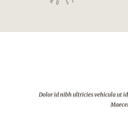
h ultricies vehicula ut id elit. Aenean eu leo quam
Maecenas sed diam eget risus vari
JANE D