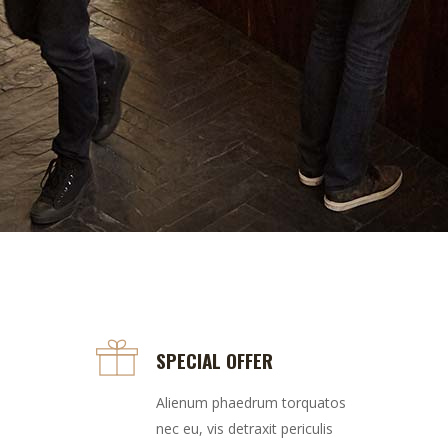
SPECIAL OFFER
Alienum phaedrum torquatos
nec eu, vis detraxit periculis