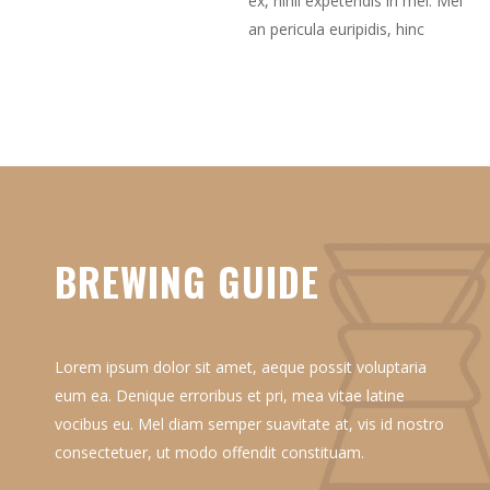
ex, nihil expetendis in mei. Mei
an pericula euripidis, hinc
BREWING GUIDE
Lorem ipsum dolor sit amet, aeque possit voluptaria
eum ea. Denique erroribus et pri, mea vitae latine
vocibus eu. Mel diam semper suavitate at, vis id nostro
consectetuer, ut modo offendit constituam.