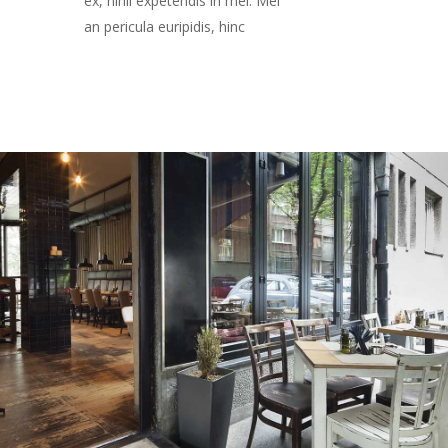
ex, nihil expetendis in mei. Mei
an pericula euripidis, hinc