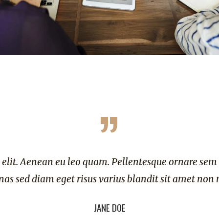
”
. Pellentesque ornare sem lacinia quam venenatis ve
us blandit sit amet non magna.
OE