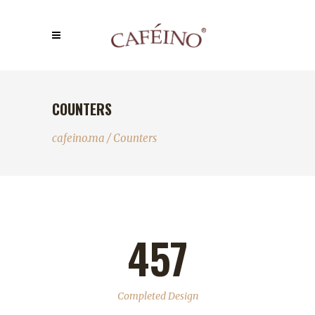
COUNTERS
cafeino.ma
/
Counters
457
Completed Design