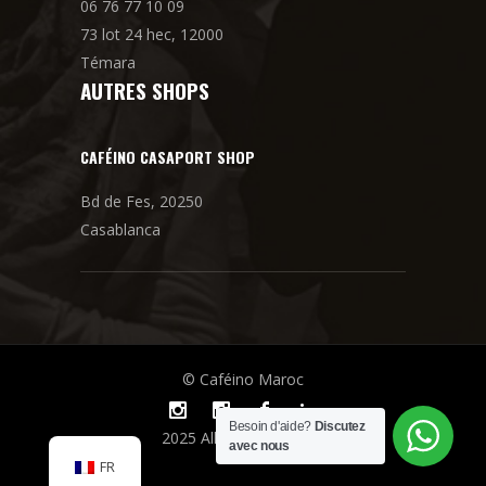
06 76 77 10 09
73 lot 24 hec, 12000
Témara
AUTRES SHOPS
CAFÉINO CASAPORT SHOP
Bd de Fes, 20250
Casablanca
© Caféino Maroc
Besoin d'aide?
Discutez
2025 All rights reserved
avec nous
FR